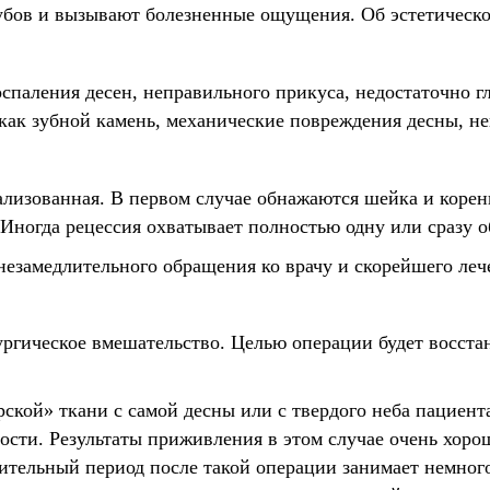
бов и вызывают болезненные ощущения. Об эстетической
оспаления десен, неправильного прикуса, недостаточно г
 как зубной камень, механические повреждения десны, не
ализованная. В первом случае обнажаются шейка и корень
 Иногда рецессия охватывает полностью одну или сразу о
 незамедлительного обращения ко врачу и скорейшего леч
ургическое вмешательство. Целью операции будет восста
ской» ткани с самой десны или с твердого неба пациента
лости. Результаты приживления в этом случае очень хор
ительный период после такой операции занимает немного