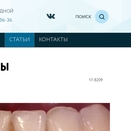
ХОДНОЙ
-86-36
М
СТАТЬИ
КОНТАКТЫ
НЫ
8209