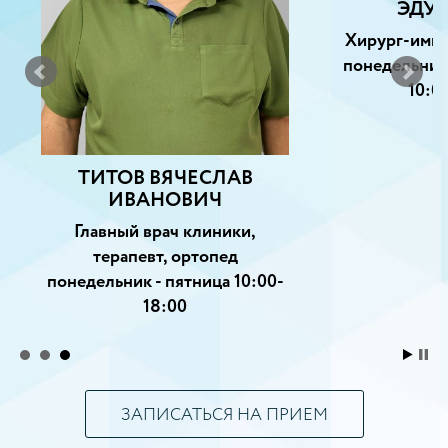
ЭДУАРДОВИЧ
Хирург-имплантолог ортопед
понедельник, среда, пятница с
10:00 до 18:00
ЧЕСЛАВ
ВИЧ
клиники,
ртопед
тница 10:00-
ЗАПИСАТЬСЯ НА ПРИЕМ