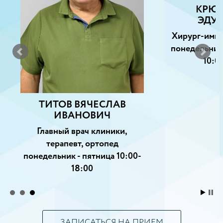
КРЮК
ЭДУ
Хирург-импл
понедельник,
10:0
ТИТОВ ВЯЧЕСЛАВ
ИВАНОВИЧ
Главный врач клиники,
терапевт, ортопед
понедельник - пятница 10:00-
18:00
ЗАПИСАТЬСЯ НА ПРИЕМ