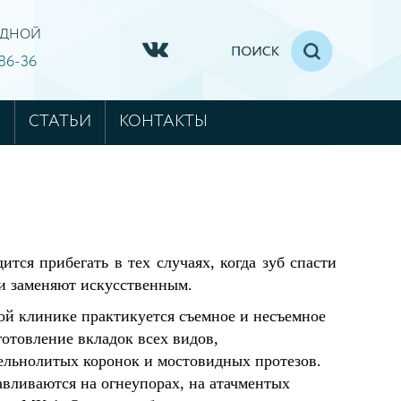
ХОДНОЙ
-86-36
М
СТАТЬИ
КОНТАКТЫ
тся прибегать в тех случаях, когда зуб спасти
 и заменяют искусственным.
ой клинике практикуется съемное и несъемное
готовление вкладок всех видов,
ельнолитых коронок и мостовидных протезов.
авливаются на огнеупорах, на атачментых