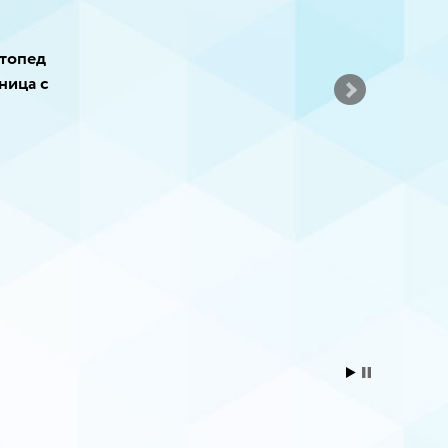
топед
ница с