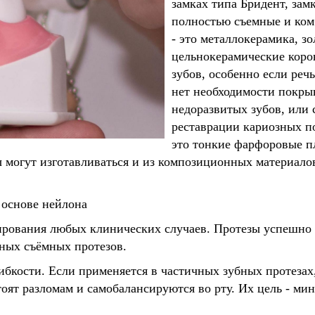
замках типа Бридент, зам
полностью съемные и ком
- это металлокерамика, з
цельнокерамические корон
зубов, особенно если реч
нет необходимости покры
недоразвитых зубов, или 
реставрации кариозных п
это тонкие фарфоровые п
 могут изготавливаться и из композиционных материало
 основе нейлона
ирования любых клинических случаев. Протезы успешно
олных съёмных протезов.
бкости. Если применяется в частичных зубных протезах
оят разломам и самобалансируются во рту. Их цель - м