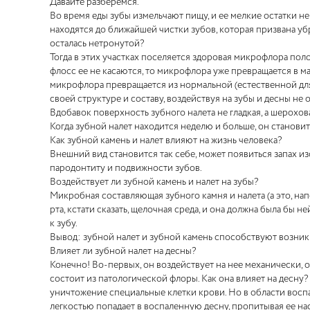
Давайте разберемся.
Во время еды зубы измельчают пищу, и ее мелкие остатки не
находятся до ближайшей чистки зубов, которая призвана убр
осталась нетронутой?
Тогда в этих участках поселяется здоровая микрофлора полос
флосс ее не касаются, то микрофлора уже превращается в ма
микрофлора превращается из нормальной (естественной для 
своей структуре и составу, воздействуя на зубы и десны не
Вдобавок поверхность зубного налета не гладкая, а шерохова
Когда зубной налет находится неделю и больше, он становит
Как зубной камень и налет влияют на жизнь человека?
Внешний вид становится так себе, может появиться запах из
пародонтиту и подвижности зубов.
Воздействует ли зубной камень и налет на зубы?
Микробная составляющая зубного камня и налета (а это, на
рта, кстати сказать, щелочная среда, и она должна была бы 
к зубу.
Вывод: зубной налет и зубной камень способствуют возник
Влияет ли зубной налет на десны?
Конечно! Во-первых, он воздействует на нее механически, 
состоит из патологической флоры. Как она влияет на десну? 
уничтожение специальные клетки крови. Но в области восп
легкостью попадает в воспаленную десну, пропитывая ее наск