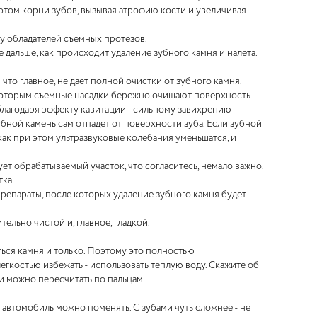
и этом корни зубов, вызывая атрофию кости и увеличивая
е у обладателей съемных протезов.
е дальше, как происходит удаление зубного камня и налета.
то главное, не дает полной очистки от зубного камня.
 которым съемные насадки бережно очищают поверхность
и благодаря эффекту кавитации - сильному завихрению
зубной камень сам отпадет от поверхности зуба. Если зубной
 как при этом ультразвуковые колебания уменьшатся, и
т обрабатываемый участок, что согласитесь, немало важно.
ка.
репараты, после которых удаление зубного камня будет
ельно чистой и, главное, гладкой.
ться камня и только. Поэтому это полностью
егкостью избежать - использовать теплую воду. Скажите об
чаи можно пересчитать по пальцам.
 а автомобиль можно поменять. С зубами чуть сложнее - не