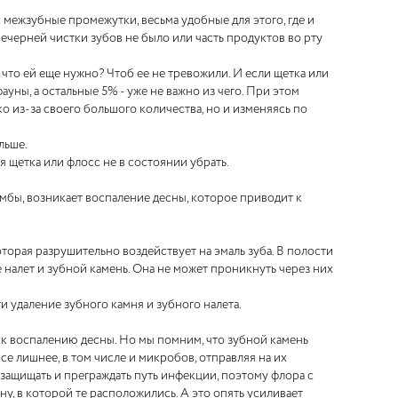
 межзубные промежутки, весьма удобные для этого, где и
вечерней чистки зубов не было или часть продуктов во рту
, что ей еще нужно? Чтоб ее не тревожили. И если щетка или
уны, а остальные 5% - уже не важно из чего. При этом
 из-за своего большого количества, но и изменяясь по
льше.
я щетка или флосс не в состоянии убрать.
омбы, возникает воспаление десны, которое приводит к
торая разрушительно воздействует на эмаль зуба. В полости
же налет и зубной камень. Она не может проникнуть через них
 удаление зубного камня и зубного налета.
т к воспалению десны. Но мы помним, что зубной камень
все лишнее, в том числе и микробов, отправляя на их
ащищать и преграждать путь инфекции, поэтому флора с
ну, в которой те расположились. А это опять усиливает