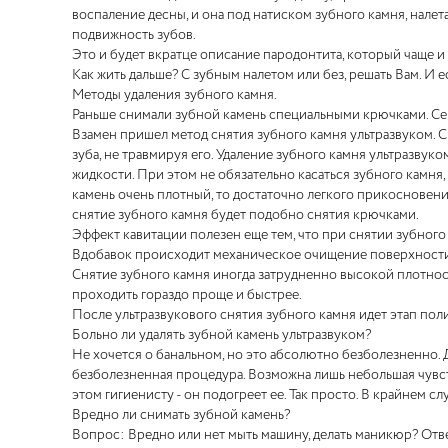
воспаление десны, и она под натиском зубного камня, налет
подвижность зубов.
Это и будет вкратце описание пародонтита, который чаще и н
Как жить дальше? С зубным налетом или без, решать Вам. И 
Методы удаления зубного камня.
Раньше снимали зубной камень специальными крючками. Сейча
Взамен пришел метод снятия зубного камня ультразвуком.
зуба, не травмируя его. Удаление зубного камня ультразвук
жидкости. При этом не обязательно касаться зубного камня,
камень очень плотный, то достаточно легкого прикосновения
снятие зубного камня будет подобно снятия крючками.
Эффект кавитации полезен еще тем, что при снятии зубного
Вдобавок происходит механическое очищение поверхности к
Снятие зубного камня иногда затрудненно высокой плотнос
проходить гораздо проще и быстрее.
После ультразвукового снятия зубного камня идет этап пол
Больно ли удалять зубной камень ультразвуком?
Не хочется о банальном, но это абсолютно безболезненно. 
безболезненная процедура. Возможна лишь небольшая чувств
этом гигиенисту - он подогреет ее. Так просто. В крайнем с
Вредно ли снимать зубной камень?
Вопрос: Вредно или нет мыть машину, делать маникюр? Ответ,