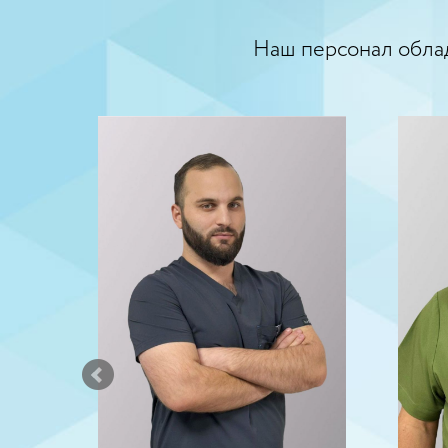
Наш персонал обла
топед
ница с