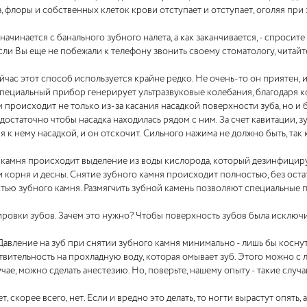
а, флоры и собственных клеток крови отступает и отступает, оголяя пр
ачинается с банального зубного налета, а как заканчивается, - спросит
если Вы еще не побежали к телефону звонить своему стоматологу, читайт
с этот способ используется крайне редко. Не очень-то он приятен, и ч
 Специальный прибор генерирует ультразвуковые колебания, благодаря
ом происходит не только из-за касания насадкой поверхности зуба, но 
 достаточно чтобы насадка находилась рядом с ним. За счет кавитации, 
 к нему насадкой, и он отскочит. Сильного нажима не должно быть, так
 камня происходит выделение из воды кислорода, который дезинфицируе
орня и десны. Снятие зубного камня происходит полностью, без остат
тью зубного камня. Размягчить зубной камень позволяют специальные п
ировки зубов. Зачем это нужно? Чтобы поверхность зубов была исключит
Давление на зуб при снятии зубного камня минимально - лишь бы косну
ительность на прохладную воду, которая омывает зуб. Этого можно с л
лучае, можно сделать анестезию. Но, поверьте, нашему опыту - такие слу
 скорее всего, нет. Если и вредно это делать, то ногти вырастут опять,