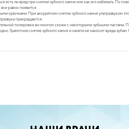
ться есть ли вред при снятии зубного камня или как его избежать. По п
 все равно появится.
ыми крючками. При аккуратном снятии зубного камня ультразвуком это 
ьтразвука прекращаются.
ательной полировки во многом схожи с некоторыми зубными пастами. П
годно. Грамотное снятие зубного камня и налета не наносит вреда зубам