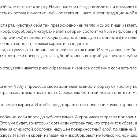
избежно остаются во рту. На деснах они не задерживаются и попадают в
ать их оттуда и очистить зубы от всего лишнего. А если традиционной 
ти рта, чувствуя себя там превосходно - ей тепло и сыро, пищи хватает
крофлору, образуя на зубах налет, который состоит на 95% из флоры и фа
организма) в патологическую (вредно влияющую на организм) не только
 очень-то хорошо, вызывая кариес и пародонтит.
та, что улучшает прилипание к ней остатков пищи. И чем дальше, тем бо
ся плотнее и превращается в зубной камень, который уже никакая зубна
о рта, увеличивается риск образования кариеса, особенно если есть пл
помним, 95%) в процессе своей жизнедеятельности образуют кислоту, ко
нейтрализовать всю кислотность. С радостью бы, но ей мешает опять тот 
новению кариеса. И чтобы предотвратить его появление нужно провести
особенно, если дорос до зубного камня. А хроническая травма приводи
Это уже будет, во-вторых: организм устроен так, что стремится убрать 
аления слизистой оболочки нарушен поверхностный слой, призванный з
возь. И клетки крови, нападая на микробов, бьют не только их, но и дес